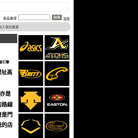
商品搜尋
進階
加入我的最愛
者
打擊
現址高
亦是
的路線
管是門
統的店
。