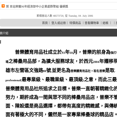
賀 本站榮獲96年經濟部中小企業處群聚組 優網獎
累積進站人數 48573720, 從 Tuesday, 04. July 2006
首頁
｜
登入或註冊
｜
特價商品
｜
查看購物車
｜
結帳
｜ ｜
面介紹
紹
普樂體育用品社成立於
年
月，普樂的前身為
93
10
強打
之棒壘用品部，為擴大服務球友，於西元
年遷移
場
2004
雄市左營區文強路
號
並更名為
是取
80
,
普樂體育用品社。取名普樂
-
最專業級、最職業級、最頂級
之意，而此三最
professional(
)
普樂體育用品社所追求之目標。普樂一直朝著精緻化
努力，期許成為一間與眾不同的棒壘用品店，普樂不
面、陳設還是商品選擇，都帶有高度的精緻感，與傳
面有著極大的不同，儼然是一家專業棒壘球的精品店