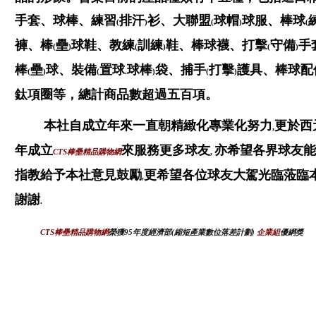
手套、球棒、練習
排汗
衫、大聯盟
球帽
球服、棒球
(
)
(
)
(
褲、棒
壘
球鞋、教練
訓練
鞋、棒球襪、打擊
守備
手
(
)
(
)
(
)
棒
壘
球、裝備
置球
球棒
袋、捕手
打擊
護具、棒球配
(
)
(
.
)
(
)
鈦項圈等，總計商品數超過五百項。
本社自成立年來一直朝精緻化專業化努力
更於西
,
年成立
來服務更多球友
亦希望各界球友能
CTS
棒壘精品購物網
,
指教給予本社意見鼓勵
更希望各位球友大駕光臨蒞臨
,
謝謝
.
CTS
棒壘精品購物網
榮獲95年度經濟部(縮短產業數位落差計劃)
企業組
優網獎