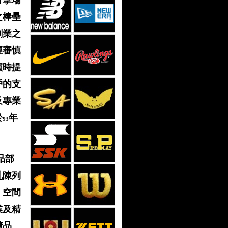
打擊場
之棒壘
創業之
經審慎
買時提
戶的支
及專業
於
年
93
品部
亂陳列
，空間
業及精
精品、