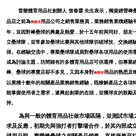
普樂體育用品社創辦人
曾春霖 先生表示，獨資經營棒
品店之前為
用品公司之銷售業務員，業務銷售累積經驗
棒壘球
年，並因對棒壘球的興趣及熱愛，於十五年前與同好、朋友
立壘球隊，並常參加壘球比賽與其他球隊切磋球技、交換經
得。在經驗交流中，專業壘球隊成員對壘球各項用品的使用
成為討論主題，坊間雖有許多體育用品店可供選擇，但專業
棒、壘球的專賣店卻不多見，又因本身對
用品的熟悉及
棒壘球
以累積十數年的相關產品業務銷售經驗，既瞭解產品之各項
能掌握使用者之需求，遂興起創業的念頭，並獲球友的鼓勵
持。
為與一般的體育用品社做市場區隔，並測試市場
求及反應，初期先與強打者打擊場合作，於其內部成