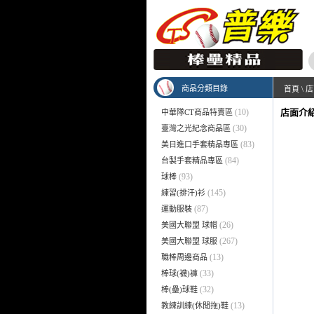
商品分類目錄
首頁
\
店
(10)
店面介
中華隊CT商品特賣區
(30)
臺灣之光紀念商品區
(83)
美日進口手套精品專區
(84)
台製手套精品專區
(93)
球棒
(145)
練習(排汗)衫
(87)
運動服裝
(26)
美國大聯盟 球帽
(267)
美國大聯盟 球服
(13)
職棒周邊商品
(33)
棒球(襪)褲
(32)
棒(壘)球鞋
(13)
教練訓練(休閒拖)鞋