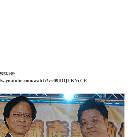
聞
採訪內容:
//tw.youtube.com/watch?v=09tDQLKNcCE