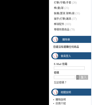
(26)
打擊(守備)手套
(21)
棒(壘)球
(31)
裝備(置球.球棒)袋
(37)
捕手(打擊)護具
(103)
棒球配件
(78)
零碼特賣商品
購物車
您還沒有選購任何商品
會員登入
E-Mail 信箱
密碼
忘記密碼？
相關說明
•
購物說明
•
店面介紹