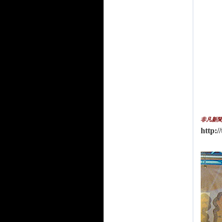
非凡新
http: