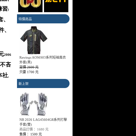
練習
)
套、
特價商品
件、
元
2006
Rawings AOS6S03系列短袖風衣
外套(黑)
不吝
定價 2600 元
只要 1700 元
本社
,
新上架
NB 2026 LAG45604GR系列打擊
手套(雙)
MIZUNO 12TX8U00系列棒球色
商品訂價： 1680 元
襪
售價： 1500 元