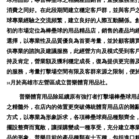
球用品部，專營棒壘球之相關產品銷售，直接服務至
消費之同好。在此段期間建立穩定客戶群，並與客戶
球專業經驗之交流頻繁，建立良好的人際互動關係。
初的市場定位為棒壘球的用品精品店，銷售的產品均
選擇，以專業性及品質優良為首要考量，並於顧客購
供專業的諮詢及建議服務，此經營方向及模式受到客
持及肯定，營業額及獲利穩定成長，復為提供更完善
的服務，考量打擊場空間有限及客群來源之限制，便
月於高雄市左營區成立普樂體育用品社。
10
普樂體育用品除延續原有強打者打擊場棒壘球用
之精髓外，在店內的佈置更突破傳統體育用品店的雜
方式，以專業為形象訴求，各項棒壘球商品種類齊全
擺設整齊而寬敞，讓採購變成一種享受，充分建立專
品的形象。普樂目前的產品種類有十五種，包括進口