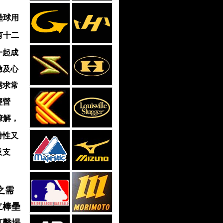
壘球用
有十二
一起成
驗及心
需求常
經營
瞭解，
特性又
及支
之需
立棒壘