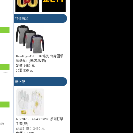
特價商品
Rawlings ASU5F02系列 合身圓領
運動長T (黑/灰/玫瑰)
定價 1480 元
只要 950 元
新上架
NB 2026 LAG43998WT系列打擊
S9
手套(雙)
商品訂價： 2480 元