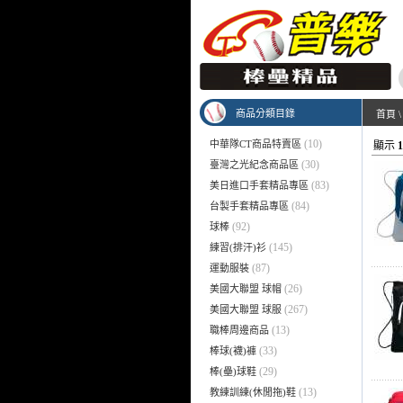
商品分類目錄
首頁
(10)
中華隊CT商品特賣區
顯示
1
(30)
臺灣之光紀念商品區
(83)
美日進口手套精品專區
(84)
台製手套精品專區
(92)
球棒
(145)
練習(排汗)衫
(87)
運動服裝
(26)
美國大聯盟 球帽
(267)
美國大聯盟 球服
(13)
職棒周邊商品
(33)
棒球(襪)褲
(29)
棒(壘)球鞋
(13)
教練訓練(休閒拖)鞋