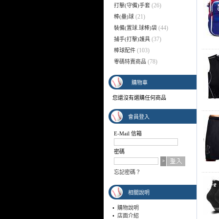
(26)
打擊(守備)手套
(21)
棒(壘)球
(44)
裝備(置球.球棒)袋
(37)
捕手(打擊)護具
(103)
棒球配件
(78)
零碼特賣商品
購物車
您還沒有選購任何商品
會員登入
E-Mail 信箱
密碼
忘記密碼？
相關說明
•
購物說明
•
店面介紹