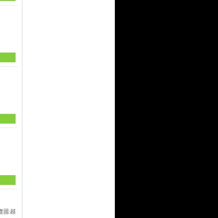
SSK 2016 73系列全色棒球內襪
商品訂價： 200 元
售價： 150 元
ZETT 2023 BKT-101系列棒球內
襪
商品訂價： 180 元
售價： 135 元
抗紫外線簽名球專用透明塑膠盒
商品訂價： 150 元
售價： 90 元
SSK 910系列皮帶
商品訂價： 170 元
產國:越
售價： 140 元