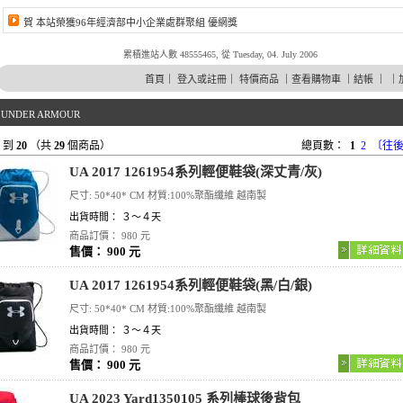
賀 本站榮獲96年經濟部中小企業處群聚組 優網獎
累積進站人數 48555465, 從 Tuesday, 04. July 2006
首頁
｜
登入或註冊
｜
特價商品
｜
查看購物車
｜
結帳
｜ ｜
\
UNDER ARMOUR
到
20
（共
29
個商品）
總頁數：
1
2
〔往後
UA 2017 1261954系列輕便鞋袋(深丈青/灰)
尺寸: 50*40* CM 材質:100%聚酯纖維 越南製
出貨時間： ３～４天
商品訂價： 980 元
售價： 900 元
UA 2017 1261954系列輕便鞋袋(黑/白/銀)
尺寸: 50*40* CM 材質:100%聚酯纖維 越南製
出貨時間： ３～４天
商品訂價： 980 元
售價： 900 元
UA 2023 Yard1350105 系列棒球後背包