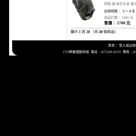
材質-面:摔花牛皮 裡:
出貨時間： ３～４天
商品訂價： 3480 元
售價： 2700 元
顯示
1
到
20
（共
40
個商品）
首頁
｜
登入或註冊
CTS棒壘運動商城 電話：(07)349-6533 傳真：(