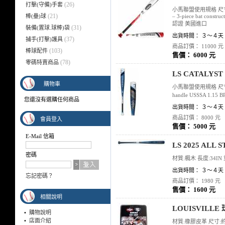
(26)
打擊(守備)手套
小馬聯盟使用規格 尺寸:31IN/
(21)
棒(壘)球
– 3-piece bat construc
認證 美國進口
(31)
裝備(置球.球棒)袋
出貨時間： ３～４天
(37)
捕手(打擊)護具
商品訂價： 11000 元
(103)
棒球配件
售價： 6000 元
(78)
零碼特賣商品
LS CATALYS
購物車
小馬聯盟使用規格 尺寸:30IN/1
handle USSSA 1.1
您還沒有選購任何商品
出貨時間： ３～４天
商品訂價： 8000 元
會員登入
售價： 5000 元
E-Mail 信箱
LS 2025 AL
密碼
材質:楓木 長度:34IN 
出貨時間： ３～４天
忘記密碼？
商品訂價： 1980 元
售價： 1600 元
相關說明
LOUISVILL
•
購物說明
•
店面介紹
材質:橡膠皮革 尺寸:約