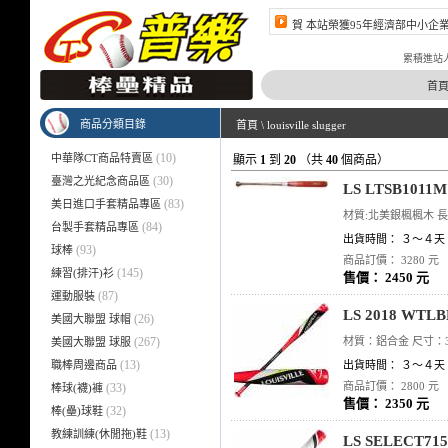
賀 本站榮獲95年經濟部中小企
賀 本站榮獲96年經濟部中小企
累積進站人數 4
首
商品分類目錄
首頁
\
louisville slugger
(10)
中華隊CT商品特賣區
顯示
1
到
20
（共
40
個商品）
(30)
臺灣之光紀念商品區
LS LTSB10
(83)
美日進口手套精品專區
材質:北美銀楓楓木 長度
(84)
台製手套精品專區
出貨時間： ３～４天
(93)
球棒
商品訂價： 3280 元
(145)
練習(排汗)衫
售價： 2450 元
(87)
運動服裝
LS 2018 WT
(26)
美國大聯盟 球帽
(267)
材質：鋁合金 尺寸：35
美國大聯盟 球服
(13)
職棒周邊商品
出貨時間： ３～４天
商品訂價： 2800 元
(33)
棒球(襪)褲
售價： 2350 元
(32)
棒(壘)球鞋
(13)
教練訓練(休閒拖)鞋
LS SELECT7