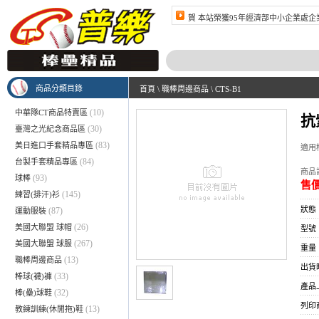
賀 本站榮獲95年經濟部中小企業處企
賀 本站榮獲96年經濟部中小企業處群
商品分類目錄
首頁
\
職棒周邊商品
\
CTS-B1
(10)
中華隊CT商品特賣區
抗
(30)
臺灣之光紀念商品區
(83)
美日進口手套精品專區
適用
(84)
台製手套精品專區
商品訂
(93)
球棒
售價
(145)
練習(排汗)衫
狀態
(87)
運動服裝
(26)
美國大聯盟 球帽
型號：
(267)
美國大聯盟 球服
重量：
(13)
職棒周邊商品
出貨
(33)
棒球(襪)褲
產品上架
(32)
棒(壘)球鞋
列印
(13)
教練訓練(休閒拖)鞋