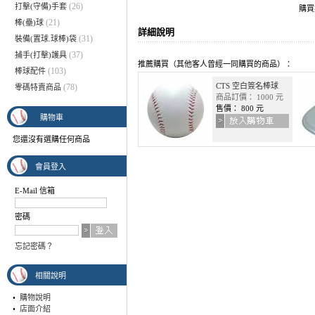
(26)
打擊(守備)手套
購
(21)
棒(壘)球
詳細說明
(31)
裝備(置球.球棒)袋
(37)
捕手(打擊)護具
推薦購買（其他客人曾經一同購買的商品）：
(103)
棒球配件
CTS 空白簽名棒球
(78)
零碼特賣商品
商品訂價： 1000 元
售價： 800 元
購物車
您還沒有選購任何商品
會員登入
E-Mail 信箱
密碼
忘記密碼？
相關說明
•
購物說明
•
店面介紹