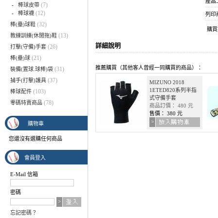
產品上架
(7)
-
棒球皮帶
(12)
-
棒球襪
列印
(32)
棒(壘)球鞋
購
(13)
教練訓練(休閒拖)鞋
詳細說明
(26)
打擊(守備)手套
(21)
棒(壘)球
推薦購買（其他客人曾經一同購買的商品）：
(31)
裝備(置球.球棒)袋
(37)
捕手(打擊)護具
MIZUNO 2018
1ETED820系列半指
(103)
棒球配件
式守備手套
(78)
零碼特賣商品
商品訂價： 480 元
售價： 380 元
購物車
您還沒有選購任何商品
會員登入
E-Mail 信箱
密碼
忘記密碼？