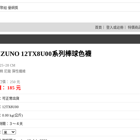
聚組 優網獎
首頁
｜
登入或註冊
｜
特價商
IZUNO 12TX8U00系列棒球色襪
25~28 CM
:棉 尼龍 彈性纖維
價： 250 元
： 185 元
：可正常出貨
12TX8U00
0.00 kg(公斤)
時間：３～４天
：