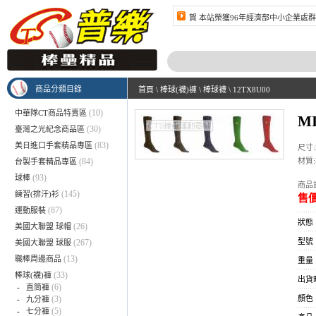
賀 本站榮獲96年經濟部中小企業處群
商品分類目錄
首頁
\
棒球(襪)褲
\
棒球襪
\
12TX8U00
(10)
中華隊CT商品特賣區
M
(30)
臺灣之光紀念商品區
(83)
美日進口手套精品專區
尺寸:
(84)
材質
台製手套精品專區
(93)
球棒
商品訂
(145)
練習(排汗)衫
售價
(87)
運動服裝
狀態
(26)
美國大聯盟 球帽
型號：
(267)
美國大聯盟 球服
(13)
職棒周邊商品
重量：
(33)
棒球(襪)褲
出貨
(6)
-
直筒褲
(3)
顏色
-
九分褲
(5)
-
七分褲