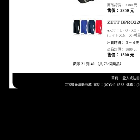
商品訂價： 3380 元
售價： 2850 元
ZETT BPRO
●尺寸：L、O、XO、2
(ライトスムース×軽
出貨時間： ３～４天
商品訂價： 1680 元
售價： 1500 元
顯示
21
到
40
（共
73
個商品）
首頁
｜
登入或註冊
CTS棒壘運動商城 電話：(07)349-6533 傳真：(