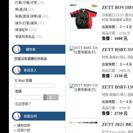
(26)
打擊(守備)手套
ZETT BOV1
(21)
棒(壘)球
日本進口 ZETT 
(31)
裝備(置球.球棒)袋
材質:聚酯纖維 ●顏色：
(37)
捕手(打擊)護具
出貨時間： ３～４天
(103)
棒球配件
商品訂價： 2100 元
(78)
零碼特賣商品
售價： 1600 元
ZETT BSBT-
購物車
材質:高級PU球心 頂級
您還沒有選購任何商品
出貨時間： ３～４天
會員登入
商品訂價： 2900 元
售價： 2150 元
E-Mail 信箱
ZETT BSBT-
密碼
材質:高級PU球心 頂級
出貨時間： ３～４天
忘記密碼？
商品訂價： 3700 元
售價： 2750 元
相關說明
ZETT 2021 
•
購物說明
•
店面介紹
尺寸 93cm/ 610g 