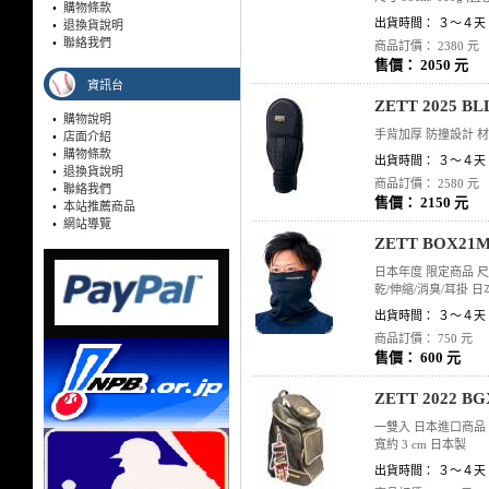
•
購物條款
出貨時間： ３～４天
•
退換貨說明
•
聯絡我們
商品訂價： 2380 元
售價： 2050 元
資訊台
ZETT 2025 
•
購物說明
手背加厚 防撞設計 材
•
店面介紹
•
購物條款
出貨時間： ３～４天
•
退換貨說明
商品訂價： 2580 元
•
聯絡我們
售價： 2150 元
•
本站推薦商品
•
網站導覽
ZETT BOX21
日本年度 限定商品 尺寸
乾/伸縮/消臭/耳掛 日
出貨時間： ３～４天
商品訂價： 750 元
售價： 600 元
ZETT 2022
一雙入 日本進口商品 材質
寬約 3 cm 日本製
出貨時間： ３～４天