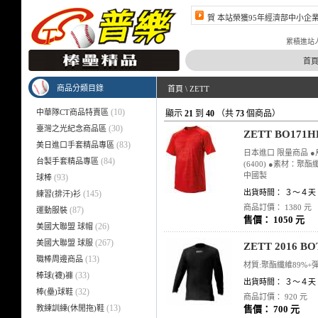
賀 本站榮獲95年經濟部中小企
賀 本站榮獲96年經濟部中小企
累積進站人數 4
首
商品分類目錄
首頁
\
ZETT
(10)
中華隊CT商品特賣區
顯示
21
到
40
（共
73
個商品）
(30)
臺灣之光紀念商品區
ZETT BO17
(83)
美日進口手套精品專區
日本進口 限量商品 ●尺
(84)
台製手套精品專區
(6400) ●素材：聚
中國製
(93)
球棒
出貨時間： ３～４天
(145)
練習(排汗)衫
商品訂價： 1380 元
(87)
運動服裝
售價： 1050 元
(26)
美國大聯盟 球帽
(267)
美國大聯盟 球服
ZETT 2016
(13)
職棒周邊商品
材質:聚酯纖維89%+
(33)
棒球(襪)褲
出貨時間： ３～４天
(32)
棒(壘)球鞋
商品訂價： 920 元
(13)
教練訓練(休閒拖)鞋
售價： 700 元