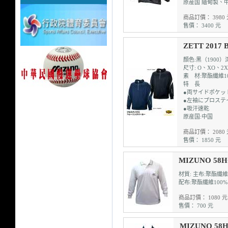
原産国 緬甸製、
商品訂價： 3980 
售價： 3400 元
ZETT 201
顏色:黑（1900）
尺寸: O、XO、2X
素 材:聚酯纖維1
特 長
●両サイドポケッ
●左袖にプロステ
●吸汗速乾
原産国:中国
商品訂價： 2080 
售價： 1850 元
MIZUNO 58
材質: 主布:聚酯纖維7
配布:聚酯纖維100%
商品訂價： 1080 元
售價： 700 元
MIZUNO 58