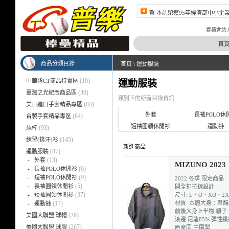
賀 本站榮獲95年經濟部中小企
賀 本站榮獲96年經濟部中小企
累積進站人數 4
首
商品分類目錄
首頁
\
運動服裝
(10)
中華隊CT商品特賣區
運動服裝
(30)
臺灣之光紀念商品區
類別下的所有目錄資訊
(83)
美日進口手套精品專區
外套
長袖POLO休
(84)
台製手套精品專區
短袖圓領休閒衫
運動褲
(93)
球棒
(145)
練習(排汗)衫
新進商品
(87)
運動服裝
(13)
-
外套
MIZUNO 202
(6)
-
長袖POLO休閒衫
(9)
-
短袖POLO休閒衫
2022 冬季 限定商品
(5)
-
長袖圓領休閒衫
開全扣拉鍊設計
(37)
-
短袖圓領休閒衫
尺寸: L、O、XO、2X
(17)
材質: 本體大身：聚酯
-
運動褲
前後大身上半物 領子: 
(26)
美國大聯盟 球帽
滾邊:尼龍85% 彈性纖
(267)
美國大聯盟 球服
原産国 中国製