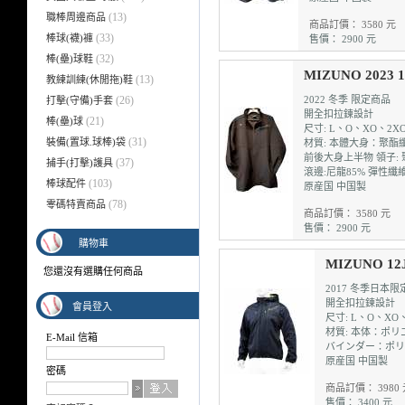
(13)
職棒周邊商品
商品訂價： 3580 元
(33)
棒球(襪)褲
售價： 2900 元
(32)
棒(壘)球鞋
MIZUNO 2023
(13)
教練訓練(休閒拖)鞋
(26)
2022 冬季 限定商品
打擊(守備)手套
開全扣拉鍊設計
(21)
棒(壘)球
尺寸: L、O、XO、2X
(31)
裝備(置球.球棒)袋
材質: 本體大身：聚酯纖
前後大身上半物 領子: 
(37)
捕手(打擊)護具
滾邊:尼龍85% 彈性纖維
(103)
棒球配件
原産国 中国製
(78)
零碼特賣商品
商品訂價： 3580 元
售價： 2900 元
購物車
MIZUNO 1
您還沒有選購任何商品
2017 冬季日本
開全扣拉鍊設計
會員登入
尺寸: L、O、XO
材質: 本体：ポ
E-Mail 信箱
バインダー：ポリ
原産国 中国製
密碼
商品訂價： 3980 
售價： 3400 元