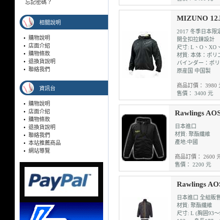
忘記密碼？
MIZUNO 1
相關說明
2017 冬季日本
•
購物說明
開全扣拉鍊設計
•
店面介紹
尺寸: L、O、XO
•
購物條款
材質: 本体：ポ
•
退換貨說明
バインダー：ポリ
•
聯絡我們
原産国 中国製
商品訂價： 3980 
資訊台
售價： 3400 元
•
購物說明
•
店面介紹
Rawlings 
•
購物條款
日本進口
•
退換貨說明
材質: 聚酯纖維
•
聯絡我們
產地:中國
•
本站推薦商品
•
網站導覽
商品訂價： 2600 
售價： 2200 元
Rawlings
日本進口 全組販
材質: 聚酯纖維
尺寸: L (胸囲93～