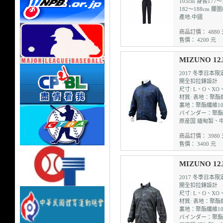
103cm 身長177～
182～188cm 腰圍
產地:中國
商品訂價： 4880 
售價： 4200 元
MIZUNO 1
2017 冬季日本
開全扣拉鍊設計
尺寸: L、O、XO
材質: 表地：聚酯
裏地：聚酯纖維10
バインダー：聚酯
原産国 緬甸製、
商品訂價： 3980 
售價： 3400 元
MIZUNO 1
2017 冬季日本
開全扣拉鍊設計
尺寸: L、O、XO
材質: 表地：聚酯
裏地：聚酯纖維10
バインダー：聚酯