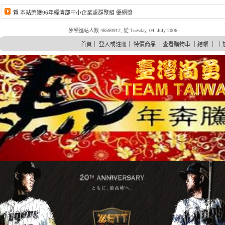
賀 本站榮獲96年經濟部中小企業處群聚組 優網獎
累積進站人數 48590912, 從 Tuesday, 04. July 2006
首頁
｜
登入或註冊
｜
特價商品
｜
查看購物車
｜
結帳
｜ ｜