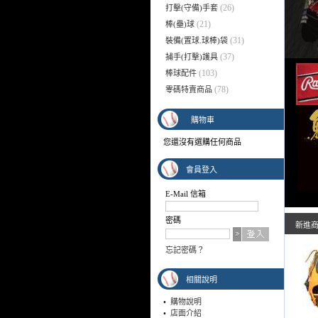
(26)
打擊(守備)手套
(21)
棒(壘)球
(31)
裝備(置球.球棒)袋
(37)
捕手(打擊)護具
(103)
棒球配件
(78)
零碼特賣商品
購物車
您還沒有選購任何商品
會員登入
E-Mail 信箱
密碼
新進
忘記密碼？
相關說明
•
購物說明
•
店面介紹