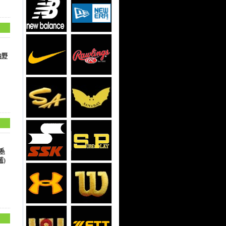
內野
 系
藍)