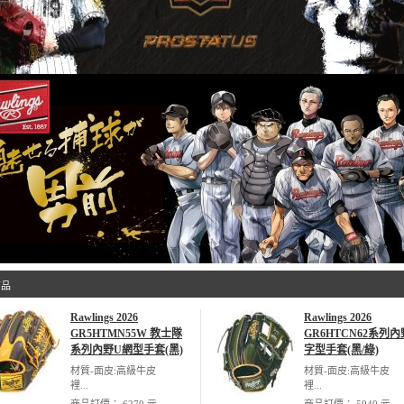
商品
Rawlings 2026
Rawlings 2026
GR5HTMN55W 教士隊
GR6HTCN62系列
系列內野U網型手套(黑)
字型手套(黑/綠)
材質-面皮:高級牛皮
材質-面皮:高級牛皮
裡...
裡...