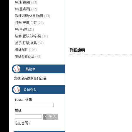
(33)
棒球(襪)褲
(32)
棒(壘)球鞋
(13)
教練訓練(休閒拖)鞋
(26)
打擊(守備)手套
(21)
棒(壘)球
(31)
裝備(置球.球棒)袋
(37)
捕手(打擊)護具
(103)
棒球配件
詳細說明
(78)
零碼特賣商品
購物車
您還沒有選購任何商品
會員登入
E-Mail 信箱
密碼
忘記密碼？