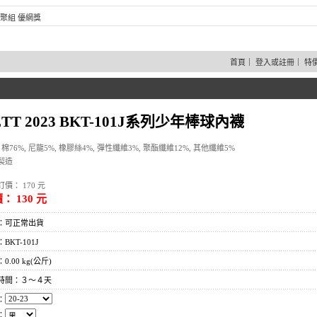
聚組 優網獎
首頁
｜
登入或註冊
｜
特
ETT 2023 BKT-101J系列少年棒球內襪
 棉76%, 尼龍5%, 橡膠絲4%, 彈性纖維3%, 聚酯纖維12%, 其他纖維5%
製造
價： 170 元
： 130 元
：可正常出貨
BKT-101J
0.00 kg(公斤)
時間：３～４天
：
：