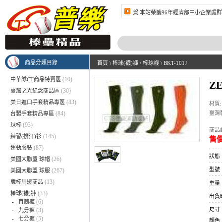
賀 本站榮獲96年經濟部中小企業處群
商品分類目錄
首頁
\
棒球(襪)褲
\
棒球襪
\
BKT-101J
(10)
中華隊CT商品特賣區
Z
(30)
臺灣之光紀念商品區
(83)
美日進口手套精品專區
材質:
(84)
臺灣
台製手套精品專區
(93)
球棒
商品訂
(145)
練習(排汗)衫
售價
(87)
運動服裝
狀態
(26)
美國大聯盟 球帽
型號：
(267)
美國大聯盟 球服
(13)
職棒周邊商品
重量：
(33)
棒球(襪)褲
出貨
(6)
-
直筒褲
(3)
尺寸
-
九分褲
(5)
-
七分褲
顏色