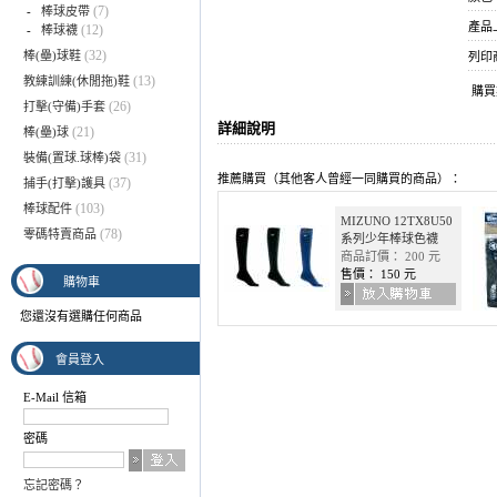
(7)
-
棒球皮帶
產品上架
(12)
-
棒球襪
(32)
棒(壘)球鞋
列印
(13)
教練訓練(休閒拖)鞋
購
(26)
打擊(守備)手套
詳細說明
(21)
棒(壘)球
(31)
裝備(置球.球棒)袋
推薦購買（其他客人曾經一同購買的商品）：
(37)
捕手(打擊)護具
(103)
棒球配件
MIZUNO 12TX8U50
(78)
零碼特賣商品
系列少年棒球色襪
商品訂價： 200 元
售價： 150 元
購物車
您還沒有選購任何商品
會員登入
E-Mail 信箱
密碼
忘記密碼？