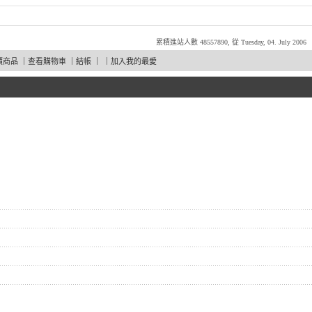
累積進站人數 48557890, 從 Tuesday, 04. July 2006
價商品
｜
查看購物車
｜
結帳
｜ ｜
加入我的最愛