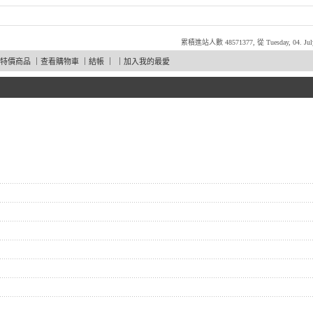
累積進站人數 48571377, 從 Tuesday, 04. Jul
特價商品
｜
查看購物車
｜
結帳
｜ ｜
加入我的最愛