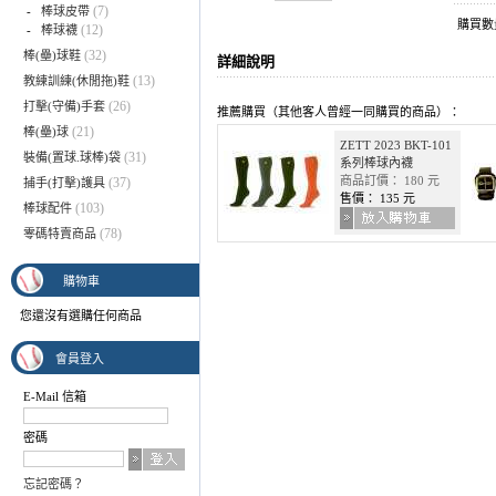
(7)
-
棒球皮帶
購買
(12)
-
棒球襪
(32)
棒(壘)球鞋
詳細說明
(13)
教練訓練(休閒拖)鞋
(26)
打擊(守備)手套
推薦購買（其他客人曾經一同購買的商品）：
(21)
棒(壘)球
ZETT 2023 BKT-101
(31)
裝備(置球.球棒)袋
系列棒球內襪
商品訂價： 180 元
(37)
捕手(打擊)護具
售價： 135 元
(103)
棒球配件
(78)
零碼特賣商品
購物車
您還沒有選購任何商品
會員登入
E-Mail 信箱
密碼
忘記密碼？