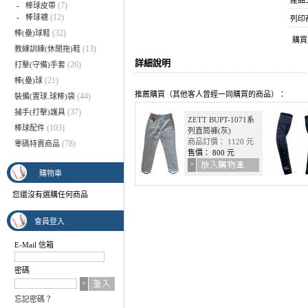
產品上架
(7)
-
棒球皮帶
(12)
-
棒球襪
列印
(32)
棒(壘)球鞋
購
(13)
教練訓練(休閒拖)鞋
詳細說明
(26)
打擊(守備)手套
(21)
棒(壘)球
推薦購買（其他客人曾經一同購買的商品）：
(44)
裝備(置球.球棒)袋
(37)
捕手(打擊)護具
ZETT BUPT-1071系
(103)
棒球配件
列直筒褲(灰)
商品訂價： 1120 元
(78)
零碼特賣商品
售價： 800 元
購物車
您還沒有選購任何商品
會員登入
E-Mail 信箱
密碼
忘記密碼？