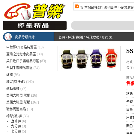
賀 本站榮獲95年經濟部中小企業處企
賀 本站榮獲96年經濟部中小企業處群
商品分類目錄
首頁
\
棒球(襪)褲
\
棒球皮帶
\
GST-31
(10)
中華隊CT商品特賣區
S
(30)
臺灣之光紀念商品區
(83)
美日進口手套精品專區
材質
(84)
長度:
台製手套精品專區
(93)
球棒
商品訂
(145)
練習(排汗)衫
售價
(87)
運動服裝
狀態
(26)
美國大聯盟 球帽
型號：
(267)
美國大聯盟 球服
(13)
職棒周邊商品
重量：
(33)
棒球(襪)褲
出貨
(6)
-
直筒褲
(3)
顏色
-
九分褲
(5)
-
七分褲