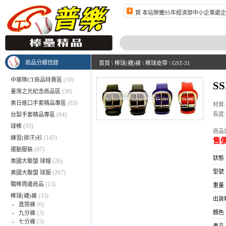
賀 本站榮獲95年經濟部中小企業處企
賀 本站榮獲96年經濟部中小企業處群
商品分類目錄
首頁
\
棒球(襪)褲
\
棒球皮帶
\
GST-31
(10)
中華隊CT商品特賣區
S
(30)
臺灣之光紀念商品區
(83)
美日進口手套精品專區
材質
(84)
長度:
台製手套精品專區
(93)
球棒
商品訂
(145)
練習(排汗)衫
售價
(87)
運動服裝
狀態
(26)
美國大聯盟 球帽
型號：
(267)
美國大聯盟 球服
(13)
職棒周邊商品
重量：
(33)
棒球(襪)褲
出貨
(6)
-
直筒褲
(3)
顏色
-
九分褲
(5)
-
七分褲