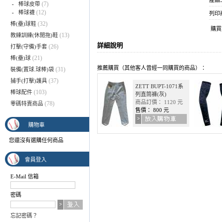
產品上架
(7)
-
棒球皮帶
(12)
-
棒球襪
列印
(32)
棒(壘)球鞋
購
(13)
教練訓練(休閒拖)鞋
詳細說明
(26)
打擊(守備)手套
(21)
棒(壘)球
推薦購買（其他客人曾經一同購買的商品）：
(31)
裝備(置球.球棒)袋
(37)
捕手(打擊)護具
ZETT BUPT-1071系
(103)
棒球配件
列直筒褲(灰)
商品訂價： 1120 元
(78)
零碼特賣商品
售價： 800 元
購物車
您還沒有選購任何商品
會員登入
E-Mail 信箱
密碼
忘記密碼？